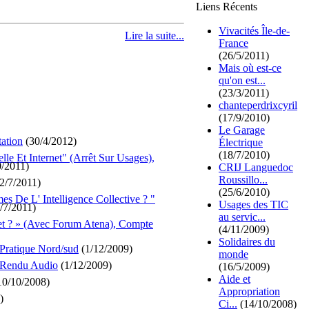
Liens Récents
Vivacités Île-de-
Lire la suite...
France
(26/5/2011)
Mais où est-ce
qu'on est...
(23/3/2011)
chanteperdrixcyril
(17/9/2010)
Le Garage
tation
(30/4/2012)
Électrique
(18/7/2010)
elle Et Internet" (Arrêt Sur Usages),
/2011)
CRIJ Languedoc
Roussillo...
2/7/2011)
(25/6/2010)
es De L' Intelligence Collective ? "
Usages des TIC
/7/2011)
au servic...
net ? » (Avec Forum Atena), Compte
(4/11/2009)
Solidaires du
Pratique Nord/sud
(1/12/2009)
monde
e Rendu Audio
(1/12/2009)
(16/5/2009)
Aide et
10/10/2008)
Appropriation
)
Ci...
(14/10/2008)