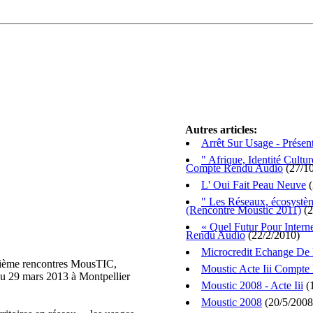
Autres articles:
Arrêt Sur Usage - Présen
" Afrique, Identité Cultur
Compte Rendu Audio
(27/10
L' Oui Fait Peau Neuve
(
" Les Réseaux, écosystèm
(Rencontre Moustic 2011)
(2
« Quel Futur Pour Inter
Rendu Audio
(22/2/2010)
Microcredit Echange De 
 7ième rencontres MousTIC,
Moustic Acte Iii Compt
 au 29 mars 2013 à Montpellier
Moustic 2008 - Acte Iii
(
Moustic 2008
(20/5/2008