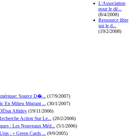
L'Association
pour le dé...
(8/4/2008)
Ressource libre
sur le d...
(19/2/2008)
umérique: Source D�...
(17/9/2007)
c En Milieu Migrant ...
(30/1/2007)
DÉbat Aftidev
(19/11/2006)
echerche Action Sur Le...
(20/2/2006)
ques : Les Nouveaux Méd...
(5/1/2006)
nis : « Green Cards ...
(9/9/2005)