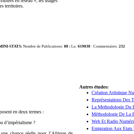
ritoires en réseau », les usages
 territoires.
MINI-STATS:
Nombre de Publications:
88 :
Lu:
619038
: Commentaires:
232
Autres études:
Création Artistique N
Représentations Des Ti
La Methodologie Du 
 posent en deux termes :
Méthodologie De La R
Web Et Radio Numéri
ou d’impérialisme ?
Emigration Aux Etats U
et une chance réelle pour l’Afrique de